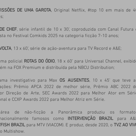
ISSÕES DE UMA GAROTA
, Original Netflix, #top 10 em mais de 4
s;
DE CHEF
, série infantil de 10 x 30’, coproduzida com Canal Futura 
ista no Festival Comkids 2025 na categoria ficção 7-10 anos;
VOLTA
, 13 x 60’, série de ação-aventura para TV Record e A&E;
ama policial
ROTAS DO ÓDIO
, 18 x 60’ para Universal Channel, exibid
ém na FOX Premium e distribuída pela NBCU Distribution;
ama investigativo para Max
OS AUSENTES
, 10 x 45’ que teve a
cações: Prêmio APCA 2022 de melhor série, Prêmio ABC 2022 d
or Direção de Arte, SEC Awards 2022 para Melhor Ator em Séri
onal e CCXP Awards 2022 para Melhor Atriz em Série.
área de não-ficção a Panorâmica produziu os formato
rnacionalmente famosos como
INTERVENÇÃO BRAZIL
para A&
TFISH BRAZIL
para MTV (VIACOM). E produz, desde 2020, o
TVZ AO VIV
o Multishow.