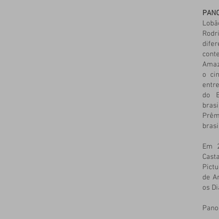
PAN
Lobã
Rodr
dife
conte
Amaz
o ci
entre
do B
bras
Prêm
brasi
Em 2
Cast
Pict
de An
os Di
Pano