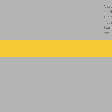
A pr
de R
audi
indú
Star
semi