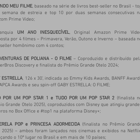
NDO MEU FILME
, baseado na série de livros best-seller no Brasil - to
 semana de estreia e top 10 por duas semanas consecutivas n
om Prime Video;
ranquia
UM ANO INESQUECÍVEL
, Original Amazon Prime Vide
osta por 4 filmes – Primavera, Verão, Outono e Inverno – baseada n
-seller homônimo com 4 contos;
VENTURAS DE POLIANA - O FILME
– Coproduzido e distribuído pel
rBros Discovery e finalista do Prêmio Grande Otelo 2024;
 ESTRELLA
, 126 x 30’, indicada ao Emmy Kids Awards, BANFF Award
 APCA Awards e seu spin-off GABY ESTRELLA: O FILME;
O POR UM POP STAR 1 e TUDO POR UM POP STAR 2
(finalista n
io Grande Otelo 2025), coproduzidos com Disney que atingiu grande
ros no Box Office e #top1 na plataforma Disney+;
ERELA POP e PRINCESA ADORMECIDA
(finalista no Prêmio Grand
o 2025) – ambos foram lançados nos cinemas e exibidos na Netflix
çando o 10º lugar no Brasil e em mais de 10 países;