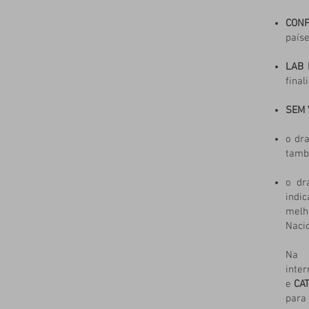
CONF
paíse
LAB 
final
SEM 
o dr
tamb
o dr
indi
melh
Naci
Na 
inte
e
CA
para 