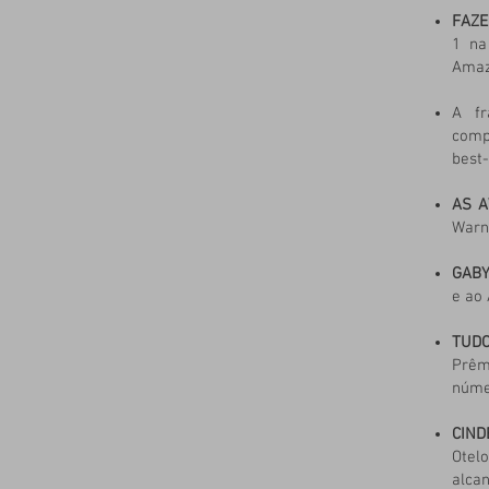
FAZE
1 na
Amaz
A f
comp
best
AS A
Warne
GABY
e ao
TUD
Prêm
núme
CIND
Otel
alcan