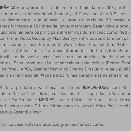
ORÂMICA
é uma produtora independente, fundada em 2003 por Mar
o membra da International Academy of Television, Arts & Science 
igo Montenegro, que já criou e produziu mais de 50 séries d
rentes formatos e 15 filmes de longa-metragem. Desenvolve e produ
údo original para os principais streamings do mercado como: Netflix
on Prime Video, Globoplay, Max, Disney+ entre outros e também par
nema como Disney, Paramount, WarnerBros, Fox, Telefilms/Galeria
 outros. A Panorâmica é a principal produtora de filmes Kids&Famil
rasil, tendo vasta experiência em adaptações de best-seller
ileiros. Seus produtos são reconhecidos pela crítica (Emmy, Banff
ios Produ, APCA, Grande Prêmio do Cinema Brasileiro) e pelo públic
leiro e internacional (#top1 a #top10 nas plataformas de streaming).
025 a produtora vai lançar os filmes
#SALVEROSA
, com Klar
anho e Karine Teles, direção de Susanna Lira, coprodução Paramoun
ures e Elo Studios e
MEDLEY
, com Mel Maia e Mariana Lima, direçã
a Luiza Azevedo. O filme foi baseado no livro de Keka Reis, "Medle
as que Aprendi a Voar".
râmica desenvolveu e produziu grandes marcas como: